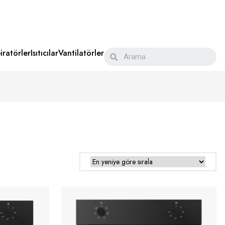
iratörler
Isıtıcılar
Vantilatörler