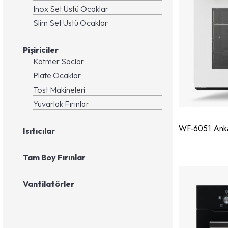
Inox Set Üstü Ocaklar
Slim Set Üstü Ocaklar
Pişiriciler
Katmer Saclar
Plate Ocaklar
Tost Makineleri
Yuvarlak Fırınlar
WF-6051 Ankas
Isıtıcılar
Tam Boy Fırınlar
Vantilatörler
Exclusive Serisi
Ankastre Ocaklar
Elegant Set
Emaye Set Üstü Ocaklar
Tost Makineleri