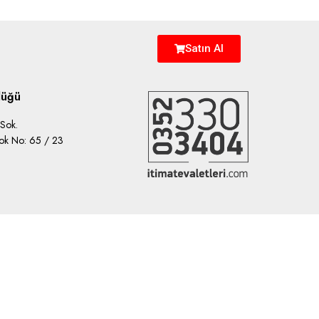
Satın Al
lüğü
Sok.
lok No: 65 / 23