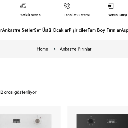
Yetkili servis
Tahsilat Sistemi
Servis Girişi
r
Ankastre Setler
Set Üstü Ocaklar
Pişiriciler
Tam Boy Fırınlar
Asp
Home
Ankastre Fırınlar
2 arası gösteriliyor