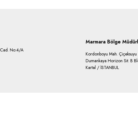
Marmara Bölge Müdür
 Cad. No:4/A
Kordonboyu Mah. Çiçeksuyu 
Dumankaya Horizon Sit. B B
Kartal / İSTANBUL