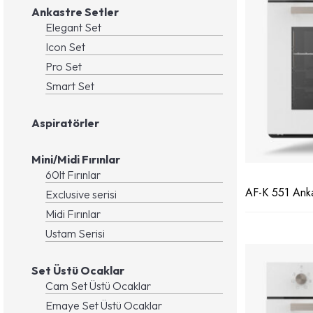
Ustam Serisi
Ankastre Fırınlar
Smart Set
Slim Set Üstü Ocaklar
Yuvarlak Fırınlar
Ankastre Setler
Elegant Set
Icon Set
Pro Set
Smart Set
Aspiratörler
Mini/Midi Fırınlar
60lt Fırınlar
AF-K 551 Anka
Exclusive serisi
Midi Fırınlar
Ustam Serisi
Set Üstü Ocaklar
Cam Set Üstü Ocaklar
Emaye Set Üstü Ocaklar