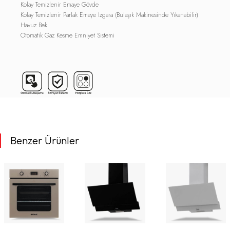
Kolay Temizlenir Emaye Gövde
Kolay Temizlenir Parlak Emaye Izgara (Bulaşık Makinesinde Yıkanabilir)
Havuz Bek
Otomatik Gaz Kesme Emniyet Sistemi
Benzer Ürünler