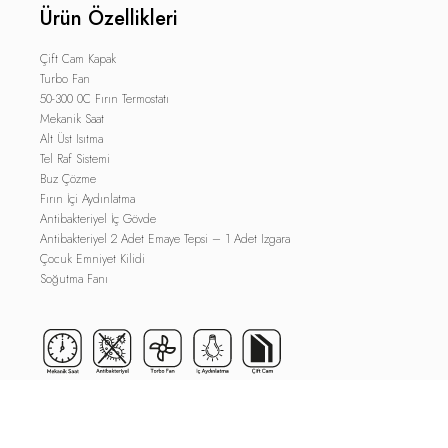
Ürün Özellikleri
Çift Cam Kapak
Turbo Fan
50-300 0C Fırın Termostatı
Mekanik Saat
Alt Üst Isıtma
Tel Raf Sistemi
Buz Çözme
Fırın İçi Aydınlatma
Antibakteriyel İç Gövde
Antibakteriyel 2 Adet Emaye Tepsi – 1 Adet Izgara
Çocuk Emniyet Kilidi
Soğutma Fanı