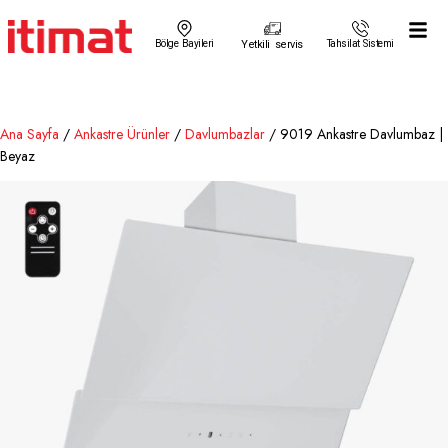
Bölge Bayileri
Yetkili servis
Tahsilat Sistemi
Ana Sayfa
/
Ankastre Ürünler
/
Davlumbazlar
/ 9019 Ankastre Davlumbaz |
Beyaz