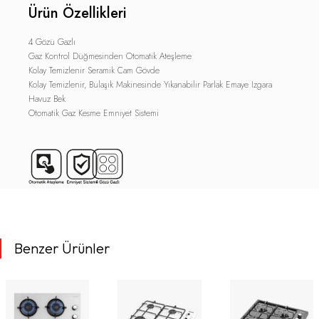
Ürün Özellikleri
4 Gözü Gazlı
Gaz Kontrol Düğmesinden Otomatik Ateşleme
Kolay Temizlenir Seramik Cam Gövde
Kolay Temizlenir, Bulaşık Makinesinde Yıkanabilir Parlak Emaye Izgara
Havuz Bek
Otomatik Gaz Kesme Emniyet Sistemi
Benzer Ürünler