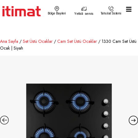
Bölge Bayileri
Yetkili servis
Tahsilat Sistemi
Ana Sayfa
/
Set Üstü Ocaklar
/
Cam Set Üstü Ocaklar
/ 1330 Cam Set Üstü
Ocak | Siyah